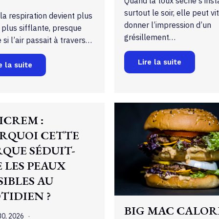
Quand la toux sèche s’insta
surtout le soir, elle peut vi
a respiration devient plus
donner l’impression d’un
 plus sifflante, presque
grésillement…
i l’air passait à travers…
Lire la suite
e la suite
ICREM :
RQUOI CETTE
QUE SÉDUIT-
E LES PEAUX
SIBLES AU
TIDIEN ?
BIG MAC CALORI
 30, 2026