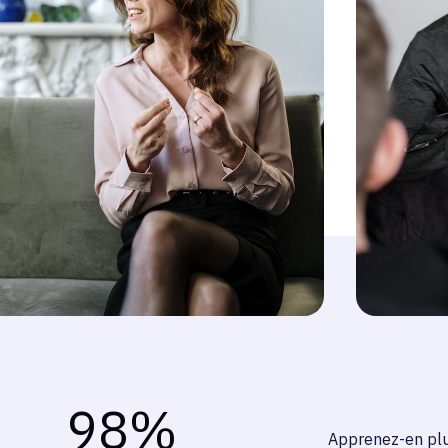
98
%
Apprenez-en plu