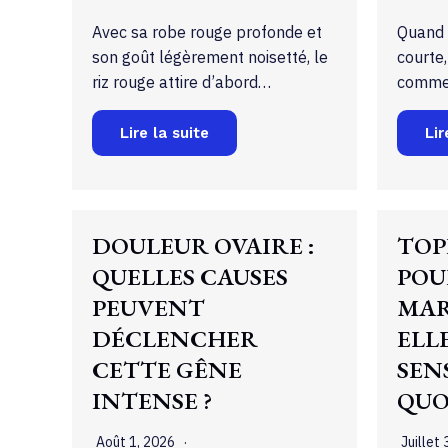
Avec sa robe rouge profonde et
Quand l
son goût légèrement noisetté, le
courte,
riz rouge attire d’abord…
comme s
Lire la suite
Lir
DOULEUR OVAIRE :
TOP
QUELLES CAUSES
POU
PEUVENT
MAR
DÉCLENCHER
ELL
CETTE GÊNE
SEN
INTENSE ?
QUO
Août 1, 2026
Juillet