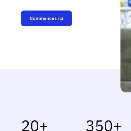
Commencez ici
20
+
350
+