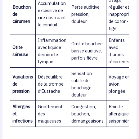
Accumulation
Bouchon
Perte auditive,
régulier et
excessive de
de
pression,
inapproprié
cire obstruant
cérumen
douleur
de coton-
le conduit
tige
Inflammation
Enfants
Oreille bouchée,
Otite
avec liquide
avec
baisse auditive,
séreuse
derrière le
rhumes
parfois fièvre
tympan
récurrents
Sensation
Variations
Déséquilibre
Voyage en
subite de
de
de la trompe
avion,
bouchage,
pression
d’Eustache
plongée
douleur
Allergies
Gonflement
Congestion,
Rhinite
et
des
bouchon,
allergique
infections
muqueuses
démangeaisons
saisonnière