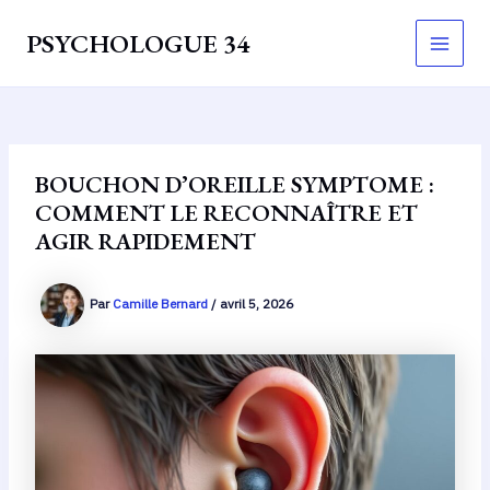
Aller
PSYCHOLOGUE 34
au
Main
contenu
Men
BOUCHON D’OREILLE SYMPTOME :
COMMENT LE RECONNAÎTRE ET
AGIR RAPIDEMENT
Par
Camille Bernard
/
avril 5, 2026