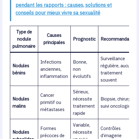
pendant les rapports : causes, solutions et
conseils pour mieux vivre sa sexualité
Type de
Causes
nodule
Prognostic
Recommandation
principales
pulmonaire
Surveillance
Infections
Bonne,
Nodules
régulière, aucun
anciennes,
non
bénins
traitement
inflammation
évolutifs
souvent
Sérieux,
Cancer
Nodules
nécessite
Biopsie, chirurgie,
primitif ou
malins
traitement
suivi oncologique
métastases
rapide
Variable,
Formes
Contrôles
Nodules
nécessite
précoces de
d’imagerie