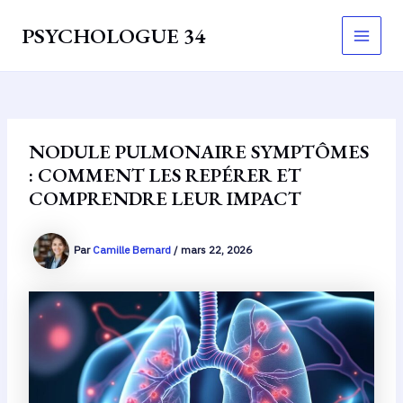
Aller
PSYCHOLOGUE 34
au
Main
contenu
Men
NODULE PULMONAIRE SYMPTÔMES
: COMMENT LES REPÉRER ET
COMPRENDRE LEUR IMPACT
Par
Camille Bernard
/
mars 22, 2026