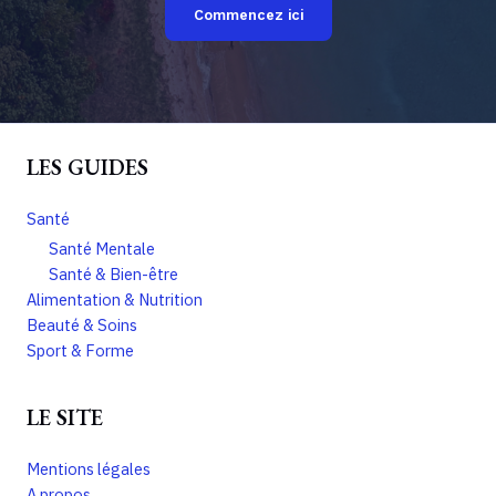
Commencez ici
LES GUIDES
Santé
Santé Mentale
Santé & Bien-être
Alimentation & Nutrition
Beauté & Soins
Sport & Forme
LE SITE
Mentions légales
A propos