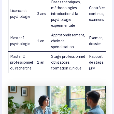
Bases théoriques,
méthodologies,
Contrôles
Licence de
3 ans
introduction à la
continus,
psychologie
psychologie
examens
expérimentale
Approfondissement,
Master 1
Examen,
1 an
choix de
psychologie
dossier
spécialisation
Master 2
Stage professionnel
Rapport
professionnel
1 an
obligatoire,
de stage,
ou recherche
formation clinique
jury