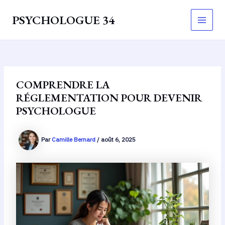
Aller
PSYCHOLOGUE 34
au
Main
contenu
Men
COMPRENDRE LA
RÉGLEMENTATION POUR DEVENIR
PSYCHOLOGUE
Par
Camille Bernard
/
août 6, 2025