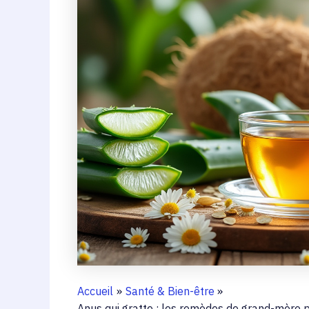
Accueil
Santé & Bien-être
Anus qui gratte : les remèdes de grand-mère p