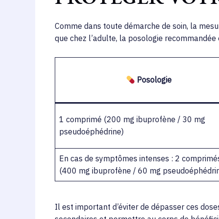
Comme dans toute démarche de soin, la mesure 
que chez l’adulte, la posologie recommandée e
Posologie
1 comprimé (200 mg ibuprofène / 30 mg
pseudoéphédrine)
En cas de symptômes intenses : 2 comprimé
(400 mg ibuprofène / 60 mg pseudoéphédri
Il est important d’éviter de dépasser ces dose
secondaires et permettre au corps de bénéfici