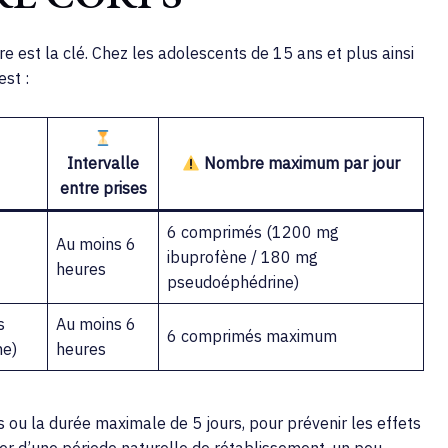
est la clé. Chez les adolescents de 15 ans et plus ainsi
st :
Intervalle
Nombre maximum par jour
entre prises
6 comprimés (1200 mg
Au moins 6
ibuprofène / 180 mg
heures
pseudoéphédrine)
s
Au moins 6
6 comprimés maximum
ne)
heures
s ou la durée maximale de 5 jours, pour prévenir les effets
er d’une période naturelle de rétablissement, un peu