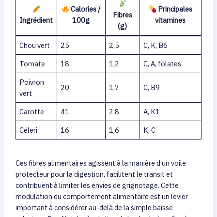
Calories /
Principales
Fibres
Ingrédient
100g
vitamines
(g)
Chou vert
25
2,5
C, K, B6
Tomate
18
1,2
C, A, folates
Poivron
20
1,7
C, B9
vert
Carotte
41
2,8
A, K1
Céleri
16
1,6
K, C
Ces fibres alimentaires agissent à la manière d’un voile
protecteur pour la digestion, facilitent le transit et
contribuent à limiter les envies de grignotage. Cette
modulation du comportement alimentaire est un levier
important à considérer au-delà de la simple baisse