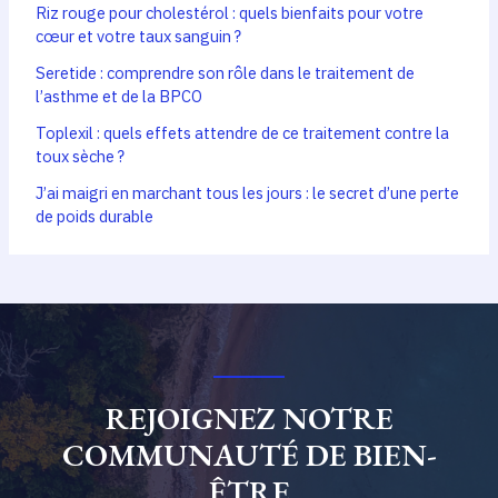
Riz rouge pour cholestérol : quels bienfaits pour votre
cœur et votre taux sanguin ?
Seretide : comprendre son rôle dans le traitement de
l’asthme et de la BPCO
Toplexil : quels effets attendre de ce traitement contre la
toux sèche ?
J’ai maigri en marchant tous les jours : le secret d’une perte
de poids durable
REJOIGNEZ NOTRE
COMMUNAUTÉ DE BIEN-
ÊTRE