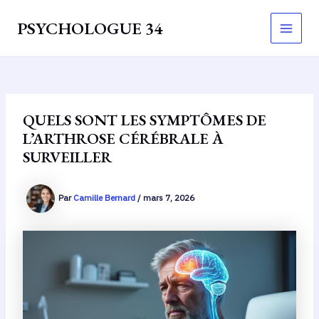
Aller
PSYCHOLOGUE 34
au
Main
contenu
Men
QUELS SONT LES SYMPTÔMES DE
L’ARTHROSE CÉRÉBRALE À
SURVEILLER
Par
Camille Bernard
/
mars 7, 2026