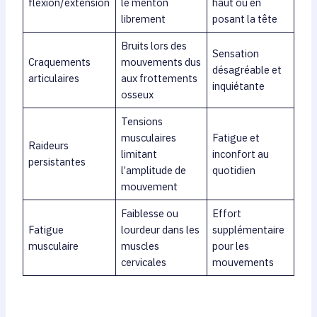
flexion/extension
le menton
haut ou en
librement
posant la tête
Bruits lors des
Sensation
Craquements
mouvements dus
désagréable et
articulaires
aux frottements
inquiétante
osseux
Tensions
musculaires
Fatigue et
Raideurs
limitant
inconfort au
persistantes
l’amplitude de
quotidien
mouvement
Faiblesse ou
Effort
Fatigue
lourdeur dans les
supplémentaire
musculaire
muscles
pour les
cervicales
mouvements