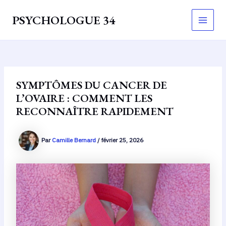
Aller
PSYCHOLOGUE 34
au
Main
contenu
Men
SYMPTÔMES DU CANCER DE
L’OVAIRE : COMMENT LES
RECONNAÎTRE RAPIDEMENT
Par
Camille Bernard
/
février 25, 2026