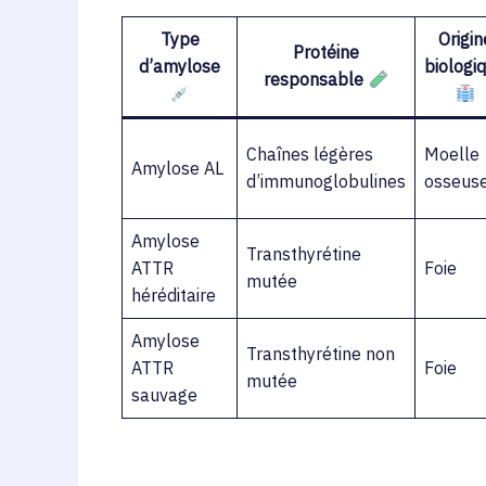
Type
Origin
Protéine
d’amylose
biologi
responsable
Chaînes légères
Moelle
Amylose AL
d’immunoglobulines
osseus
Amylose
Transthyrétine
ATTR
Foie
mutée
héréditaire
Amylose
Transthyrétine non
ATTR
Foie
mutée
sauvage