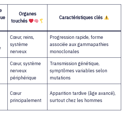
e
Organes
que
Caractéristiques clés
touchés
Cœur, reins,
Progression rapide, forme
système
associée aux gammapathies
e
nerveux
monoclonales
Cœur, système
Transmission génétique,
nerveux
symptômes variables selon
périphérique
mutations
Cœur
Apparition tardive (âge avancé),
principalement
surtout chez les hommes