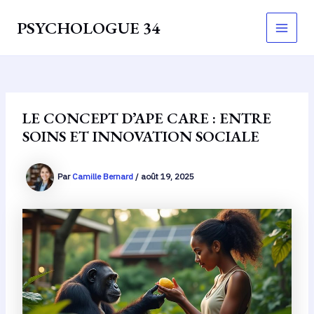
Aller
PSYCHOLOGUE 34
au
Main
contenu
Men
LE CONCEPT D’APE CARE : ENTRE
SOINS ET INNOVATION SOCIALE
Par
Camille Bernard
/
août 19, 2025